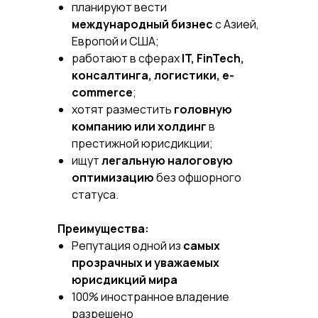
планируют вести
международный бизнес
с Азией,
Европой и США;
работают в сферах
IT, FinTech,
консалтинга, логистики, e-
commerce
;
хотят разместить
головную
компанию или холдинг
в
престижной юрисдикции;
ищут
легальную налоговую
оптимизацию
без офшорного
статуса.
Преимущества:
Репутация одной из
самых
прозрачных и уважаемых
юрисдикций мира
100% иностранное владение
разрешено